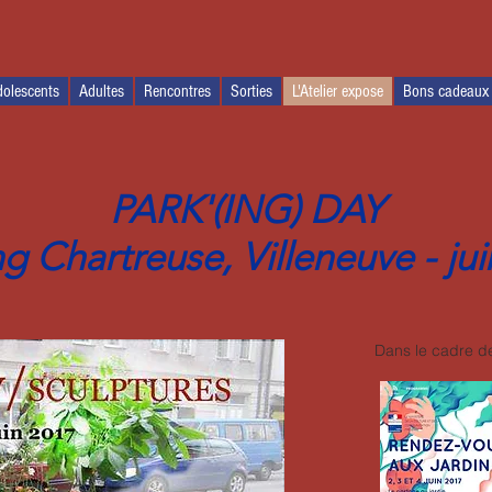
olescents
Adultes
Rencontres
Sorties
L'Atelier expose
Bons cadeaux
PARK'(ING) DAY
g Chartreuse, Villeneuve - ju
Dans le cadre de